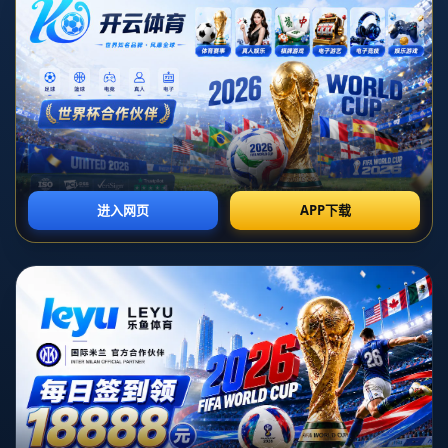
近日，根据最新的欧洲联赛俱乐部系数排名，参与欧战的英超五支
球队的综合表现分高达24.25，这一积分排名不仅高居榜首，甚至远
远超过其他联赛，展现出英超强者恒强的格局。
曼城
作为卫冕冠军，其统治力无可置疑。不仅在国内联赛中稳居前
列，在欧冠赛场上也势如破竹，豪取多场胜利。而
阿森纳
和
纽卡斯
尔联
则以回归欧冠的姿态实现跨越，迅速拉高英超整体分数。另
外，
曼联
和
利物浦
凭借长期积累的欧战经验，更是在关键战役中拔
得头筹，强势捍卫英超荣誉。这样的表现也直接推动了英超联赛积
分的极速增长。
多队争雄：强势竞争与稳定发挥并存
细看英超的竞赛格局，五大劲旅各具特色。相比于一些联赛单一球
队独占鳌头，英超以群雄争霸的模式让竞争更加激烈，也更具看
点。
例如，
纽卡斯尔联
在本赛季表现十分抢眼。这支球队不仅依靠出色
的攻防转换实现了多场关键胜利，还展现出小球队奋力拼搏、大胆
挑战传统豪门的英超精神。再如，利物浦与曼联正在积极实施
战术
革新
，通过年轻球员与经验丰富的老将配合，试图在联赛与欧战赛
场上再创辉煌。