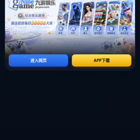
对于球迷来说，更是福利满满，因为未来的欧冠赛场有望见证更多
高质量的英超内战。
此外，从商业角度而言，更多英超球队参与欧冠赛事将对赞助商、
电视转播和全球足球市场产生深远的影响。根据相关数据显示，英
超球队的欧战参与度和竞争力与全球市场的营收能力呈现非常强的
关联性。2019至2022年间，英超球队在欧冠赛事相关收入中占比
始终位居欧洲顶级联赛之首。
案例分析：为何五队同时晋级有可能实现？
回顾近几个赛季的欧冠格局，不难发现英超球队的崛起并非偶然。
以2020-2021赛季为例，曼城与切尔西双双杀入决赛，最终切尔西
夺冠，为英超赛区贡献了大量欧战积分。而其他球队如利物浦、曼
联等，也在淘汰赛阶段表现出色，为英超赢得了更多的欧战席位。
今年，随着阿森纳和纽卡斯尔的强势加入，以及曼城、曼联和利物
浦的稳定发挥，五队共同参与欧冠竞技不仅可能性极高，甚至已被
大多数专家视为定局。这一现象不仅说明英超联赛的竞争日益加
剧，也意味着未来欧洲足球格局将进一步发生重大变化。
总结：英超的全球号召力正在攀升
以曼城为首的五支英超队伍正在重新定义世界足坛的平衡点。欧冠
五席的提前预测固然引发广泛讨论，但这份荣誉背后更是英超多年
来深耕发展、不断创新的结果。在未来赛季中，英超将如何保持这