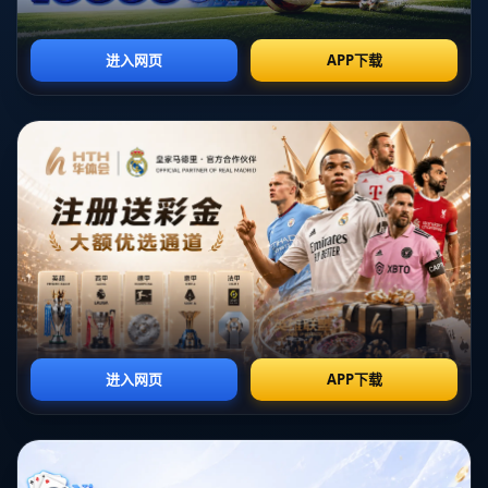
而阿森纳的复苏，更为英超竞争力锦上添花。本赛季，他们妙招频
出，利用战术灵活性与团队合作连续取得重要胜利。在欧冠赛场
上，这支球队也成为了不可忽视的夺冠热门。
欧冠席位争夺战：五队参与意味着什么？
如果英超五队成功锁定下赛季欧冠五席，将意味着英超整体实力进
一步巩固，且在国际足坛话语权将显著提高。这不仅仅是球队综合
实力的体现，也与联赛组织和运营模式的成功息息相关。这一局面