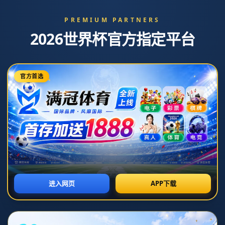
新闻中心
当前位置：
首页
>
新闻中心
意甲收官：尤文晋级欧冠，罗马战欧联，紫百合冲
欧协联
2026-07-07T12:28:25+08:00
意甲赛季收官分析：尤文重返巅峰，罗马与佛罗伦萨展望未来
意甲联赛作为全球顶级足球联赛之一，每个赛季都能带来戏剧性的
故事，而本赛季的结局也不例外。从豪门尤文图斯夺得欧冠资格，
到罗马和佛罗伦萨在欧洲赛场上的定位，每一个瞬间都承载着球迷
的期待。这篇文章将深入分析本赛季的结局及其带来的影响。