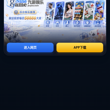
求进，从战术布局到年轻球员的使用都展现了未来潜力。例如，主
力射手卡布拉尔在意甲收官阶段的连续进球，其稳定状态成为佛罗
伦萨锁定欧洲赛场名额的关键。
对于佛罗伦萨而言，欧协联不仅是机会，也是试金石。他们必须合
理分配资源，在保住国内成绩的同时，力争在欧洲赛场上有所突
破。成功案例可以参考上赛季的西汉姆联，他们通过欧协联的胜利
提升了球队在国际上的声誉。
总结：影响意甲格局的联赛结局
意甲的2022-2023赛季不仅仅是球队的成绩单，更折射出赛事竞争
力的提升。尤文图斯的重返欧冠巩固了意甲豪门的地位；罗马和佛
罗伦萨的稳定表现则为意大利足球在欧洲赛场上的多样化注入了活
力。这些结果将直接影响各球队转会策略以及下赛季的整体规划，
也为球迷们带来了更多的期待。
以上分析不仅展现了意甲联赛的精彩，还为各球队定位下一步发展
提出了深刻洞察。无论是球迷还是投资者，都将在其中获得更多的
启示。