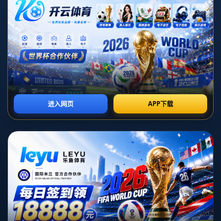
尤文图斯：跌宕起伏后重返欧冠
对于意甲巨人尤文图斯来说，本赛季的结果既是压力后的释放，也
是自我证明。在经历球队管理动荡和中场配置问题后，他们依旧以
稳定的表现锁定了欧冠资格。尤文的复苏离不开阿莱格里的调整。
他在后半程注重防线的巩固，这让球队在关键比赛中完成逆转并守
住欧冠席位。
案例分析：维拉霍维奇的关键作用
尤文锋线上的新星维拉霍维奇无疑是本赛季的亮点，其高效进球率
不仅平稳了尤文的得分能力，更在几场强强对话中起到了决定性作
用。例如，与国米的焦点战中，他的精准射门帮助球队逆袭战胜对
手。维拉霍维奇的发挥证明，打破僵局的能力往往是争夺欧冠资格
的关键点。