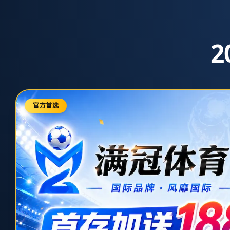
客服热线：0512-5968713
Email:
admin@b
新闻中心
西班牙体育高级委员
西班牙体育高级委员会裁决：巴萨再获支持，奥尔莫注册
西班牙体育界的一项重要裁决引起了广泛关注。巴萨与球
的转机，也标志着监管机构在保障球队权益与规则执行间
背景简析：奥尔莫注册风波的起因
丹尼奥尔莫是一位备受瞩目的球员，他的注册问题曾引发