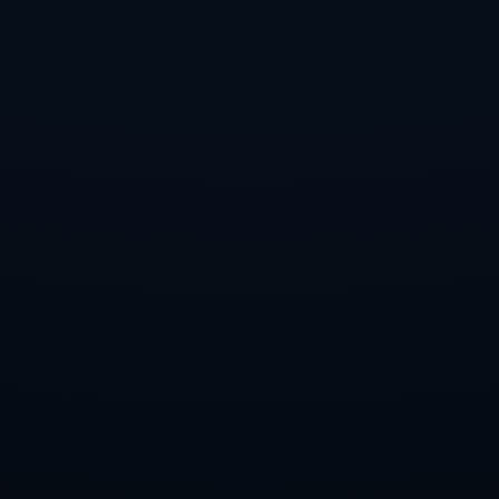
阵容策略。但对于其他俱乐部而言，这也意味着，未来在处理类似问题时
，俱乐部不仅要符合财务规定，还需充分挖掘规则中的灵活性。
类似挑战，但他们通过与所属机构提前沟通，避免了注册风险。这说明，
的角色。它不仅维护了赛事参与的公平性，还为处于争议中的俱乐部提供
健康发展也是一大利好。
各俱乐部在规则框架内，寻求更稳定的发展路径。对于球迷而言，这一事
个体育产业深思。
BET官网下载
快捷链接
网站首页
：云南省大理白族自治州宾川县力
公司简介