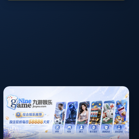
关键球员的
邮箱：admin@bdbpz.com
地址：云南省大理白族自治州宾川县力角镇
力，也再次
热点新闻
为合同中涉
申京首轮狂飙数据全面
统治内线篮板
2026-08-07
减脂期如何科学吃肉进
行体重管理？
2026-08-07
中国足协女足进校园系
列公益活动走进云南泸
西
2026-08-07