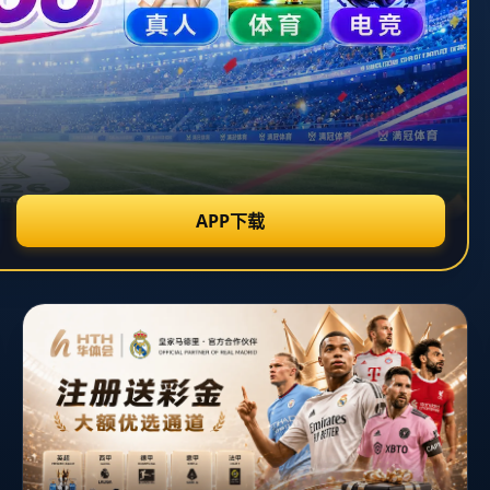
则的解读差异。这种情况在近几年屡见不鲜，一些球队甚至因此无法完成
萨，这意味着奥尔莫的注册将继续生效
。这一决定不仅为俱乐部减轻了压
那方面表示，奥尔莫的注册完全符合西甲联赛的要求，但此前部分机构认
质疑，究竟谁拥有判定规则解释权。